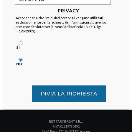
PRIVACY
Acconsenso a che i miei dati personali vengano utilizzati
esclusivamente per la richiesta di informazioni attraverso il
presente sito internet (ai sensi dell'articolo 13 del D.lgs.
n.196/2003).
SÌ
NO
BETTARINI RENT S.R.L.
P.IVA 01819790492
Via F. Pera, 17/19 - 57122 Livorno